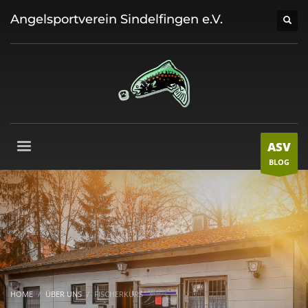
Angelsportverein Sindelfingen e.V.
ASV
BLOG
HOME
ÜBER UNS
FISCHERKURS