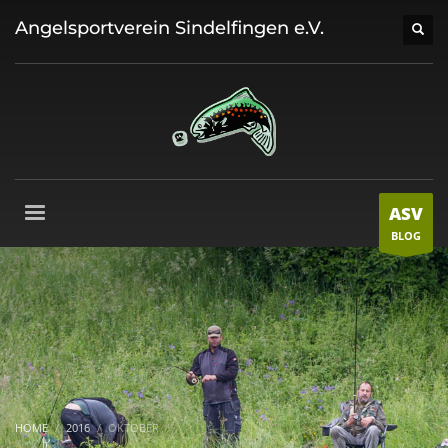
Angelsportverein Sindelfingen e.V.
ASV
BLOG
HOME
2016
OKTOBER