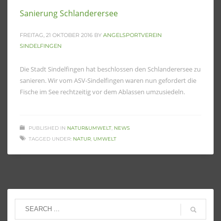
Sanierung Schlanderersee
FREITAG, 21 OKTOBER 2016
BY
ANGELSPORTVEREIN
SINDELFINGEN
Die Stadt Sindelfingen hat beschlossen den Schlanderersee zu
sanieren. Wir vom ASV-Sindelfingen waren nun gefordert die
Fische im See rechtzeitig vor dem Ablassen umzusiedeln.
PUBLISHED IN
NATUR&UMWELT
,
NEWS
TAGGED UNDER:
NATUR
,
UMWELT