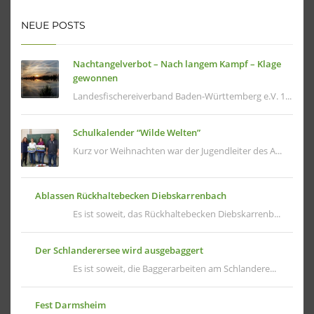
NEUE POSTS
Nachtangelverbot – Nach langem Kampf – Klage
gewonnen
Landesfischereiverband Baden-Württemberg e.V. 1...
Schulkalender “Wilde Welten”
Kurz vor Weihnachten war der Jugendleiter des A...
Ablassen Rückhaltebecken Diebskarrenbach
Es ist soweit, das Rückhaltebecken Diebskarrenb...
Der Schlanderersee wird ausgebaggert
Es ist soweit, die Baggerarbeiten am Schlandere...
Fest Darmsheim