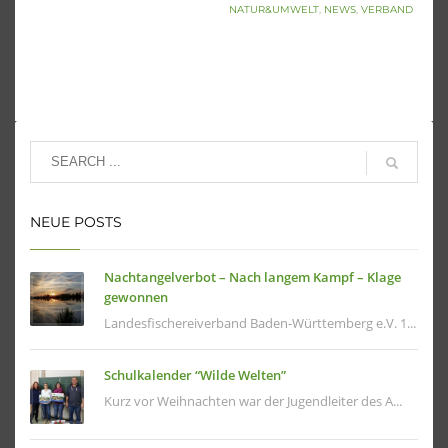
NATUR&UMWELT
,
NEWS
,
VERBAND
NEUE POSTS
Nachtangelverbot – Nach langem Kampf – Klage
gewonnen
Landesfischereiverband Baden-Württemberg e.V. 1...
Schulkalender “Wilde Welten”
Kurz vor Weihnachten war der Jugendleiter des A...