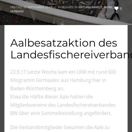
FREITAG, 22 SEPTEMBER 2017
/
PUBLISHED IN
NATUR&UMWELT
,
NEWS
,
0
VERBAND
Aalbesatzaktion des
Landesfischereiverban
22.9.17 Letzte Woche kam ein LKW mit rund 600
Kilogramm Farmaalen aus Hamburg hier in
Baden-Württemberg an.
Etwa die Hälfte dieser Aale hatten die
Mitgliedsvereine des Landesfischereiverbandes
BW über eine Sammelbestellung angefordert.
Die Verbandsmitglieder bekamen die Aale zu