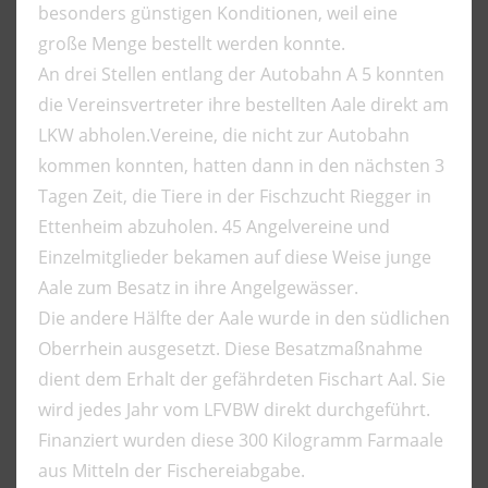
besonders günstigen Konditionen, weil eine
große Menge bestellt werden konnte.
An drei Stellen entlang der Autobahn A 5 konnten
die Vereinsvertreter ihre bestellten Aale direkt am
LKW abholen.Vereine, die nicht zur Autobahn
kommen konnten, hatten dann in den nächsten 3
Tagen Zeit, die Tiere in der Fischzucht Riegger in
Ettenheim abzuholen. 45 Angelvereine und
Einzelmitglieder bekamen auf diese Weise junge
Aale zum Besatz in ihre Angelgewässer.
Die andere Hälfte der Aale wurde in den südlichen
Oberrhein ausgesetzt. Diese Besatzmaßnahme
dient dem Erhalt der gefährdeten Fischart Aal. Sie
wird jedes Jahr vom LFVBW direkt durchgeführt.
Finanziert wurden diese 300 Kilogramm Farmaale
aus Mitteln der Fischereiabgabe.