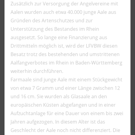
Zusätzlich zur Versorgung der Angelvereine mit
Aalen wurden auch etwa 40.000 junge Aale aus
Gründen des Artenschutzes und zur
Unterstützung des Bestandes im Rhein
ausgesetzt. So lange eine Finanzierung aus
Drittmitteln möglich ist, wird der LFVBW diesen
Besatz trotz des bestehenden und umstrittenen
Aalfangverbotes im Rhein in Baden-Württemberg
weiterhin durchführen.
Farmaale sind junge Aale mit einem Stückgewicht
von etwa 7 Gramm und einer Länge zwischen 12
und 16 cm. Sie wurden als Glasaale an den
europäischen Küsten abgefangen und in einer
Aufzuchtanlage für eine Dauer von einem bis zwei
Jahren aufgezogen. In diesem Alter ist das
Geschlecht der Aale noch nicht differenziert. Die