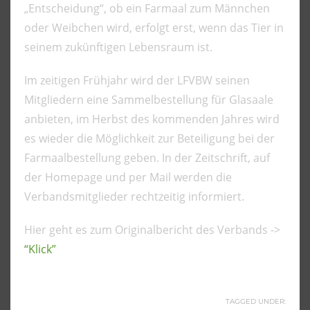
„Entscheidung“, ob ein Farmaal zum Männchen
oder Weibchen wird, erfolgt erst, wenn das Tier in
seinem zukünftigen Lebensraum ist.
Im zeitigen Frühjahr wird der LFVBW seinen
Mitgliedern eine Sammelbestellung für Glasaale
anbieten, im Herbst des kommenden Jahres wird
es wieder die Möglichkeit zur Beteiligung bei der
Farmaalbestellung geben. In der Zeitschrift, auf
der Homepage und per Mail werden die
Verbandsmitglieder rechtzeitig informiert.
Hier geht es zum Originalbericht des Verbands ->
“Klick”
TAGGED UNDER: