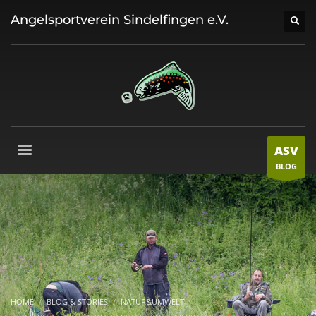
Angelsportverein Sindelfingen e.V.
ASV
BLOG
HOME
BLOG & STORIES
NATUR&UMWELT